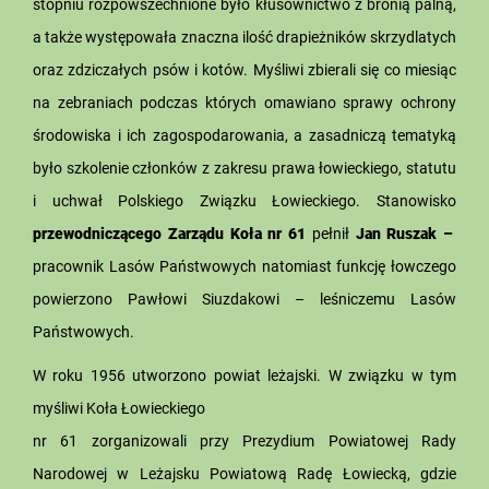
stopniu rozpowszechnione było kłusownictwo z bronią palną,
a także występowała znaczna ilość drapieżników skrzydlatych
oraz zdziczałych psów i kotów. Myśliwi zbierali się co miesiąc
na zebraniach podczas których omawiano sprawy ochrony
środowiska i ich zagospodarowania, a zasadniczą tematyką
było szkolenie członków z zakresu prawa łowieckiego, statutu
i uchwał Polskiego Związku Łowieckiego. Stanowisko
przewodniczącego Zarządu Koła nr 61
pełnił
Jan Ruszak –
pracownik Lasów Państwowych natomiast funkcję łowczego
powierzono Pawłowi Siuzdakowi – leśniczemu Lasów
Państwowych.
W roku 1956 utworzono powiat leżajski. W związku w tym
myśliwi Koła Łowieckiego
nr 61 zorganizowali przy Prezydium Powiatowej Rady
Narodowej w Leżajsku Powiatową Radę Łowiecką, gdzie