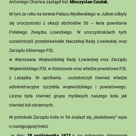
Antoniego Chamca zastąpił kol.
Mieczysław Czudak.
W tym że roku na terenie Pałacu Myśliwskiego w Julinie odbyły
się uroczystości z okazji obchodów 50 – lecia powstania
Polskiego Związku Łowickiego. W uroczystościach tych
uczestniczyli przedstawiciele Naczelnej Rady Łowieckiej oraz
Zarządu Głównego PZŁ
w Warszawie, Wojewódzkiej Rady Łowieckiej oraz Zarządu
Wojewódzkiego PZŁ w Rzeszowie oraz władze powiatowe PZŁ
z Leżajska. W spotkaniu uczestniczyli również władze
administracyjne szczebla wojewódzkiego i powiatowego.
Liczna była również grupa myśliwych naszego koła jak
również kół ościennych.
W protokole Zarządu Koła nr 54 znalazł się „dodatkowy” wpis
o następującej treści:
„
w dniu
28 października 1973 r.
na polowaniu zbiorowym