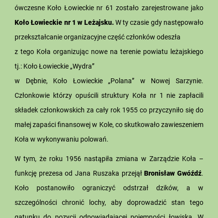
ówczesne Koło Łowieckie nr 61 zostało zarejestrowane jako
Koło Łowieckie nr 1 w Leżajsku.
W ty czasie gdy następowało
przekształcanie organizacyjne część członków odeszła
z tego Koła organizując nowe na terenie powiatu leżajskiego
tj.: Koło Łowieckie „Wydra”
w Dębnie, Koło Łowieckie „Polana” w Nowej Sarzynie.
Członkowie którzy opuścili struktury Koła nr 1 nie zapłacili
składek członkowskich za cały rok 1955 co przyczyniło się do
małej zapaści finansowej w Kole, co skutkowało zawieszeniem
Koła w wykonywaniu polowań.
W tym, że roku 1956 nastąpiła zmiana w Zarządzie Koła –
funkcję prezesa od Jana Ruszaka przejął
Bronisław Gwóźdź
.
Koło postanowiło ograniczyć odstrzał dzików, a w
szczególności chronić lochy, aby doprowadzić stan tego
gatunku do pozycji odpowiadającej pojemności łowiska. W