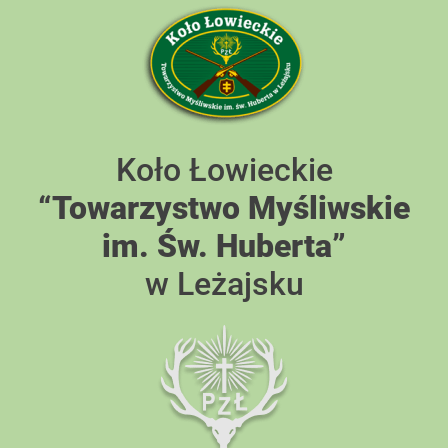
Skip
to
content
Koło Łowieckie
“Towarzystwo Myśliwskie
im. Św. Huberta”
w Leżajsku