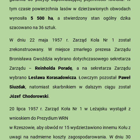
tym czasie powierzchnia lasów w dzierżawionych obwodach
wynosiła
5 500 ha
, a stwierdzony stan ogólny dzika
szacowano na 36 sztuk.
W dniu 22 maja 1957 r. Zarząd Kola Nr 1 został
zrekonstruowany. W miejsce zmarłego prezesa Zarządu
Bronisława Gwoździa wybrano dotychczasowego sekretarza
Zarządu –
Reinholda Poradę
, a na sekretarza Zarządu
wybrano
Lesława Korasadowicza
. Łowczym pozostał
Paweł
Siuzdak
, natomiast skarbnikiem w dalszym ciągu został
Józef Chodorowski
.
20 lipca 1957 r. Zarząd Koła Nr 1 w Leżajsku wystąpił z
wnioskiem do Prezydium WRN
w Rzeszowie, aby obwód nr 15 wydzierżawiono innemu Kołu z
uwagi na nadmierne koszty zagospodarowania. W dniu 30