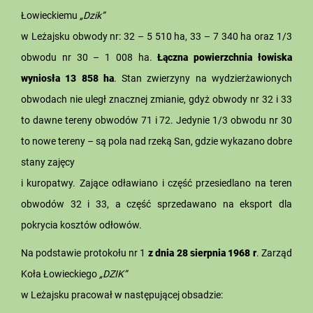
Łowieckiemu
„Dzik”
w Leżajsku obwody nr: 32 – 5 510 ha, 33 – 7 340 ha oraz 1/3
obwodu nr 30 – 1 008 ha.
Łączna powierzchnia łowiska
wyniosła 13 858 ha
. Stan zwierzyny na wydzierżawionych
obwodach nie uległ znacznej zmianie, gdyż obwody nr 32 i 33
to dawne tereny obwodów 71 i 72. Jedynie 1/3 obwodu nr 30
to nowe tereny – są pola nad rzeką San, gdzie wykazano dobre
stany zajęcy
i kuropatwy. Zające odławiano i część przesiedlano na teren
obwodów 32 i 33, a część sprzedawano na eksport dla
pokrycia kosztów odłowów.
Na podstawie protokołu nr 1
z dnia 28 sierpnia 1968 r
. Zarząd
Koła Łowieckiego
„DZIK”
w Leżajsku pracował w następującej obsadzie: