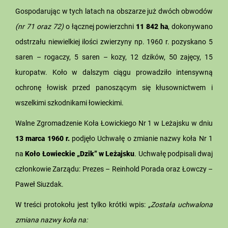
Gospodarując w tych latach na obszarze już dwóch obwodów
(nr 71 oraz 72)
o łącznej powierzchni
11 842
ha
, dokonywano
odstrzału niewielkiej ilości zwierzyny np. 1960 r. pozyskano 5
saren – rogaczy, 5 saren – kozy, 12 dzików, 50 zajęcy, 15
kuropatw. Koło w dalszym ciągu prowadziło intensywną
ochronę łowisk przed panoszącym się kłusownictwem i
wszelkimi szkodnikami łowieckimi.
Walne Zgromadzenie Koła Łowickiego Nr 1 w Leżajsku w dniu
13 marca 1960 r.
podjęło Uchwałę o zmianie nazwy koła Nr 1
na
Koło Łowieckie „Dzik” w Leżajsku
. Uchwałę podpisali dwaj
członkowie Zarządu: Prezes – Reinhold Porada oraz Łowczy –
Paweł Siuzdak.
W treści protokołu jest tylko krótki wpis:
„Została uchwalona
zmiana nazwy koła na: