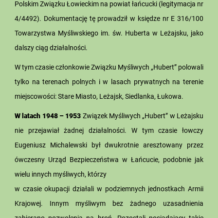
Polskim Związku Łowieckim na powiat łańcucki (legitymacja nr
4/4492). Dokumentację tę prowadził w księdze nr E 316/100
Towarzystwa Myśliwskiego im. św. Huberta w Leżajsku, jako
dalszy ciąg działalności.
W tym czasie członkowie Związku Myśliwych „Hubert” polowali
tylko na terenach polnych i w lasach prywatnych na terenie
miejscowości: Stare Miasto, Leżajsk, Siedlanka, Łukowa.
W latach 1948 – 1953
Związek Myśliwych „Hubert” w Leżajsku
nie przejawiał żadnej działalności. W tym czasie łowczy
Eugeniusz Michalewski był dwukrotnie aresztowany przez
ówczesny Urząd Bezpieczeństwa w Łańcucie, podobnie jak
wielu innych myśliwych, którzy
w czasie okupacji działali w podziemnych jednostkach Armii
Krajowej. Innym myśliwym bez żadnego uzasadnienia
zabierano pozwolenia na broń. Pozostali posiadający takie