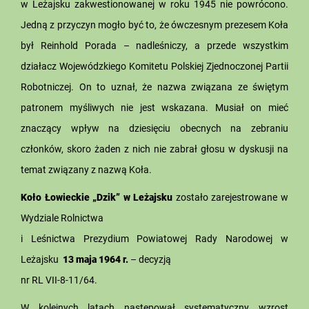
w Leżajsku zakwestionowanej w roku 1945 nie powrócono.
Jedną z przyczyn mogło być to, że ówczesnym prezesem Koła
był Reinhold Porada – nadleśniczy, a przede wszystkim
działacz Wojewódzkiego Komitetu Polskiej Zjednoczonej Partii
Robotniczej. On to uznał, że nazwa związana ze świętym
patronem myśliwych nie jest wskazana. Musiał on mieć
znaczący wpływ na dziesięciu obecnych na zebraniu
członków, skoro żaden z nich nie zabrał głosu w dyskusji na
temat związany z nazwą Koła.
Koło Łowieckie „Dzik” w Leżajsku
zostało zarejestrowane w
Wydziale Rolnictwa
i Leśnictwa Prezydium Powiatowej Rady Narodowej w
Leżajsku
13 maja 1964 r.
– decyzją
nr RL VII-8-11/64.
W kolejnych latach następował systematyczny wzrost