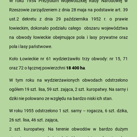
W roku 1954 Prezydium Wojewódzkiej Rady Narodowej w
Rzeszowie zarządzeniem z dnia 28 maja na podstawie art. 39
ust.2 dekretu z dnia 29 października 1952 r. o prawie
łowieckim, dokonało podziału całego obszaru województwa
na obwody łowieckie obejmujące pola i lasy prywatne oraz
pola i lasy państwowe.
Koło Łowieckie nr 61 wydzierżawiło trzy obwody: nr 15, 71
oraz 72 o łącznej powierzchni
18 400 ha
.
W tym roku na wydzierżawionych obwodach odstrzelono
ogółem 19 szt. lisa, 59 szt. zająca, 2 szt. kuropatwy. Na sarny i
dziki nie polowano ze względu na bardzo niski ich stan.
W roku 1955 odstrzelono 1 szt. sarny – rogacza, 6 szt. dzika,
26 szt. lisa, 46 szt. zająca,
2 szt. kuropatwy. Na terenie obwodów w bardzo dużym