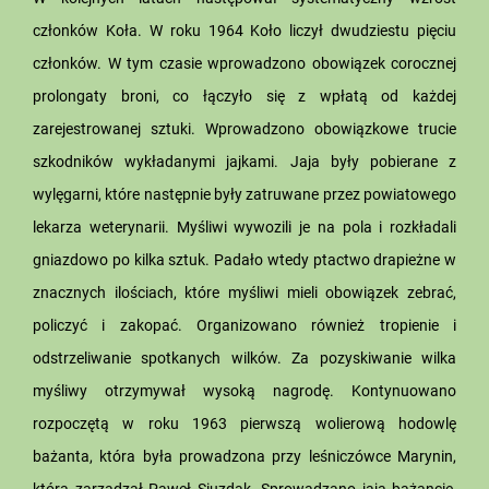
członków Koła. W roku 1964 Koło liczył dwudziestu pięciu
członków. W tym czasie wprowadzono obowiązek corocznej
prolongaty broni, co łączyło się z wpłatą od każdej
zarejestrowanej sztuki. Wprowadzono obowiązkowe trucie
szkodników wykładanymi jajkami. Jaja były pobierane z
wylęgarni, które następnie były zatruwane przez powiatowego
lekarza weterynarii. Myśliwi wywozili je na pola i rozkładali
gniazdowo po kilka sztuk. Padało wtedy ptactwo drapieżne w
znacznych ilościach, które myśliwi mieli obowiązek zebrać,
policzyć i zakopać. Organizowano również tropienie i
odstrzeliwanie spotkanych wilków. Za pozyskiwanie wilka
myśliwy otrzymywał wysoką nagrodę. Kontynuowano
rozpoczętą w roku 1963 pierwszą wolierową hodowlę
bażanta, która była prowadzona przy leśniczówce Marynin,
którą zarządzał Paweł Siuzdak. Sprowadzano jaja bażancie,