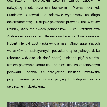
odznaczony Honorowym Żetonem Zasługi „ZŁOM” –
najwyższym odznaczeniem łowieckim i Prezes Koła kol.
Stanisław Bukowski. Po odprawie wyruszamy na długo
oczekiwane łowy. Dzisiejsze polowanie prowadzi kol. Wiesław
Czudak, który ma dwóch pomocników – kol. Przemysława
Andryśkiewicza oraz kol. Bronisława Fimiarza. Tym razem św.
Hubert nie był zbyt łaskawy dla nas. Mimo sprzyjających
warunków atmosferycznych pozyskano tylko jednego dzika
(chociaż widziano ich dość sporo). Oddano pięć strzałów.
Królem polowania został kol. Piotr Waliłko. Po zakończonym
polowaniu odbyła się tradycyjna biesiada myśliwska
przygotowana przez nowo przyjętych kolegów, za co
serdecznie im dziękujemy.