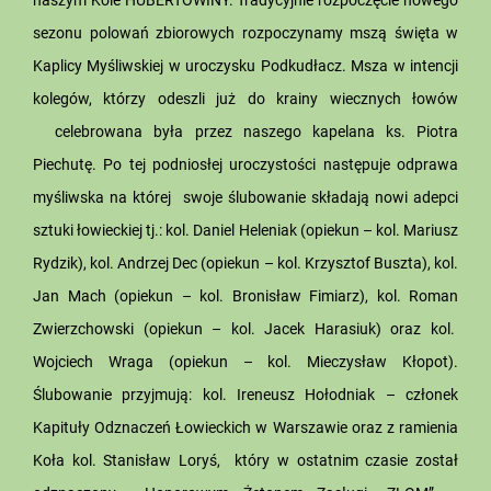
sezonu polowań zbiorowych rozpoczynamy mszą święta w
Kaplicy Myśliwskiej w uroczysku Podkudłacz. Msza w intencji
kolegów, którzy odeszli już do krainy wiecznych łowów
celebrowana była przez naszego kapelana ks. Piotra
Piechutę. Po tej podniosłej uroczystości następuje odprawa
myśliwska na której swoje ślubowanie składają nowi adepci
sztuki łowieckiej tj.: kol. Daniel Heleniak (opiekun – kol. Mariusz
Rydzik), kol. Andrzej Dec (opiekun – kol. Krzysztof Buszta), kol.
Jan Mach (opiekun – kol. Bronisław Fimiarz), kol. Roman
Zwierzchowski (opiekun – kol. Jacek Harasiuk) oraz kol.
Wojciech Wraga (opiekun – kol. Mieczysław Kłopot).
Ślubowanie przyjmują: kol. Ireneusz Hołodniak – członek
Kapituły Odznaczeń Łowieckich w Warszawie oraz z ramienia
Koła kol. Stanisław Loryś, który w ostatnim czasie został