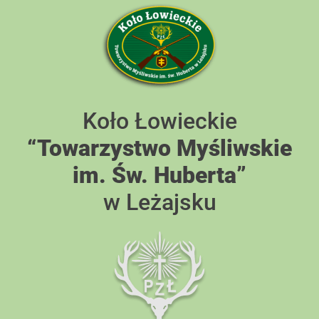
Skip
to
content
Koło Łowieckie
“Towarzystwo Myśliwskie
im. Św. Huberta”
w Leżajsku