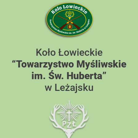
Skip
to
content
Koło Łowieckie
“Towarzystwo Myśliwskie
im. Św. Huberta”
w Leżajsku