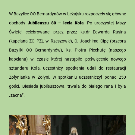
W Bazylice OO Bernardynów w Leżajsku rozpoczęły się główne
obchody
Jubileuszu 80 – lecia Koła
. Po uroczystej Mszy
Świętej celebrowanej przez przez ks.dr Edwarda Rusina
(kapelana ZO PZŁ w Rzeszowie), O. Joachima Cipę (przeora
Bazyliki OO Bernardynów), ks. Piotra Piechutę (naszego
kapelana) w czasie której nastąpiło poświęcenie nowego
sztandaru Koła, uczestnicy spotkania udali do restauracji
Żołynianka w Żołyni. W spotkaniu uczestniczył ponad 250
gości. Biesiada jubileuszowa, trwała do białego rana i była
„zacna”.